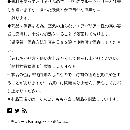
◆香料を使っておりませんので、他社のフルーツゼリーとは香
りが違いますが、食べた後爽やかで自然な風味が口
に残ります。
◆商品を保存する為、空気の通らないエアバリアー性の高い容
器に充填し、十分な加熱をすることで殺菌しております。
【温度帯・保存方法】直射日光を避け冷暗所で保存してくださ
い。
【召しあがり方・使い方】冷たくしてお召し上がりください。
【開封前賞味期限】製造日より４ケ月
※本品の色は果物由来のものなので、時間の経過と共に変色す
ることがありますが、品質には問題ありません。安心してお召
し上がりください。
※本品工場では、りんご、ももを含む製品を製造しています。
カテゴリー：
Ranking
,
セット商品
,
商品